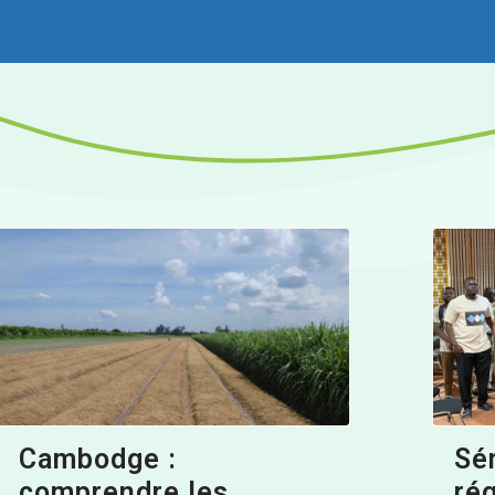
Cambodge :
Sén
comprendre les
ré