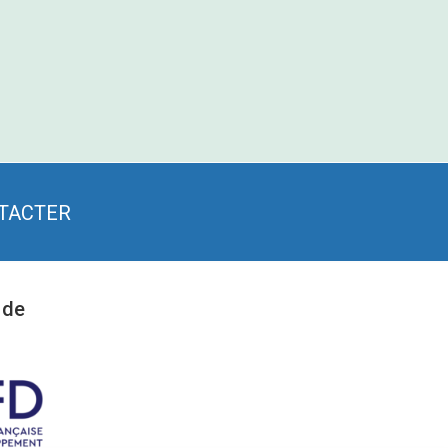
TACTER
 de