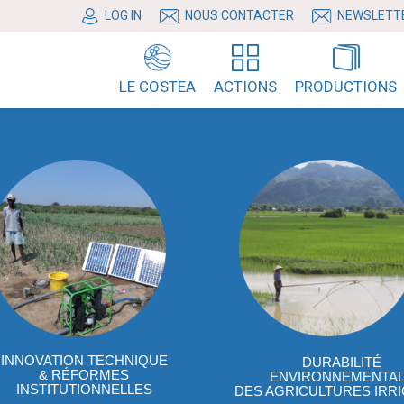
LOG IN
NOUS CONTACTER
NEWSLETT
LE COSTEA
ACTIONS
PRODUCTIONS
INNOVATION TECHNIQUE
DURABILITÉ
& RÉFORMES
ENVIRONNEMENTA
INSTITUTIONNELLES
DES AGRICULTURES IRR