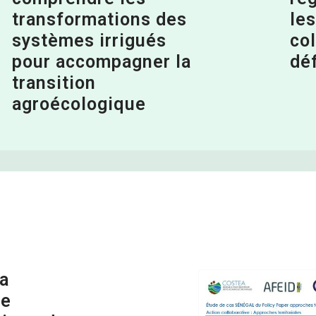
transformations des
le
systèmes irrigués
col
pour accompagner la
dé
transition
agroécologique
la
ie