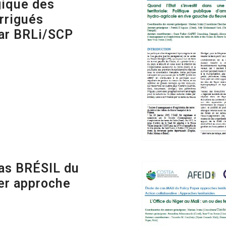
gique des
rrigués
ar BRLi/SCP
as BRÉSIL du
er approche