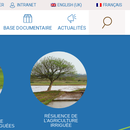
ER
INTRANET
ENGLISH (UK)
FRANÇAIS
BASE DOCUMENTAIRE
ACTUALITÉS
RÉSILIENCE DE
L'AGRICULTURE
LE
IRRIGUÉE
IGUÉES