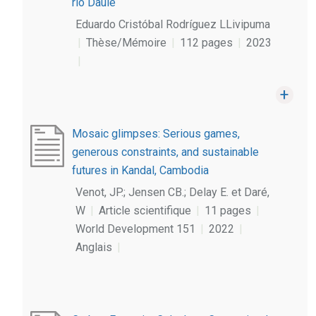
río Daule
Eduardo Cristóbal Rodríguez LLivipuma
|
Thèse/Mémoire
|
112 pages
|
2023
|
Mosaic glimpses: Serious games,
generous constraints, and sustainable
futures in Kandal, Cambodia
Venot, JP.; Jensen CB.; Delay E. et Daré,
W
|
Article scientifique
|
11 pages
|
World Development 151
|
2022
|
Anglais
|