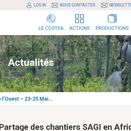
LOG IN
NOUS CONTACTER
NEWSLETT
LE COSTEA
ACTIONS
PRODUCTIONS
Actualités
l’Ouest – 23-25 Mai...
Partage des chantiers SAGI en Afri