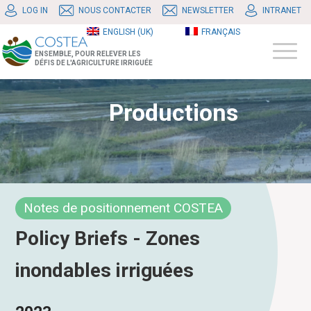
LOG IN
NOUS CONTACTER
NEWSLETTER
INTRANET
ENGLISH (UK)
FRANÇAIS
ENSEMBLE, POUR RELEVER LES
DÉFIS DE L'AGRICULTURE IRRIGUÉE
Productions
Notes de positionnement COSTEA
Policy Briefs - Zones
inondables irriguées