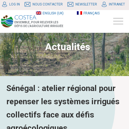
LOG IN
NOUS CONTACTER
NEWSLETTER
INTRANET
ENGLISH (UK)
FRANÇAIS
ENSEMBLE, POUR RELEVER LES
DÉFIS DE L'AGRICULTURE IRRIGUÉE
Actualités
Sénégal : atelier régional pour
repenser les systèmes irrigués
collectifs face aux défis
agroécologiques