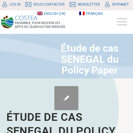
LOG IN
NOUS CONTACTER
NEWSLETTER
INTRANET
ENGLISH (UK)
FRANÇAIS
ENSEMBLE, POUR RELEVER LES
DÉFIS DE L'AGRICULTURE IRRIGUÉE
Étude de cas
SENEGAL du
Policy Paper
approche
territoriale
ÉTUDE DE CAS
SENEGAL DU POLICY