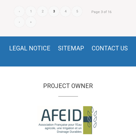
‹
1
2
3
4
5
Page 3 of 16
›
»
LEGAL NOTICE
SITEMAP
CONTACT US
PROJECT OWNER