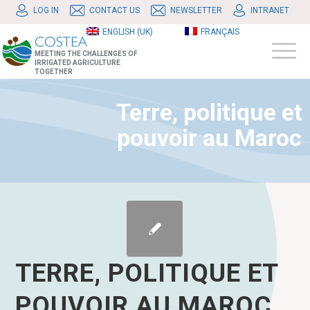
LOG IN
CONTACT US
NEWSLETTER
INTRANET
ENGLISH (UK)
FRANÇAIS
MEETING THE CHALLENGES OF
IRRIGATED AGRICULTURE
TOGETHER
Terre, politique et
pouvoir au Maroc
TERRE, POLITIQUE ET
POUVOIR AU MAROC