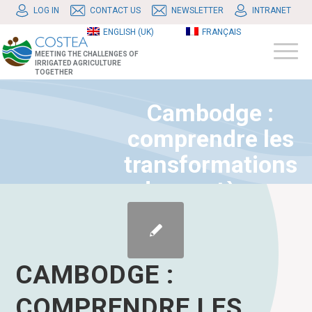
LOG IN
CONTACT US
NEWSLETTER
INTRANET
ENGLISH (UK)
FRANÇAIS
MEETING THE CHALLENGES OF
IRRIGATED AGRICULTURE
TOGETHER
Cambodge :
comprendre les
transformations
des systèmes
irrigués pour
accompagner la
transition
CAMBODGE :
agroécologique
COMPRENDRE LES