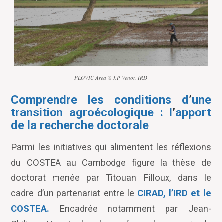
PLOVIC Area © J.P Venot, IRD
Comprendre les conditions d
’
une
transition agroécologique : l
’
apport
de la recherche doctorale
Parmi les initiatives qui alimentent les réflexions
du COSTEA au Cambodge figure la thèse de
doctorat menée par Titouan Filloux, dans le
cadre d’un partenariat entre le
CIRAD, l’IRD et le
COSTEA.
Encadrée notamment par Jean-