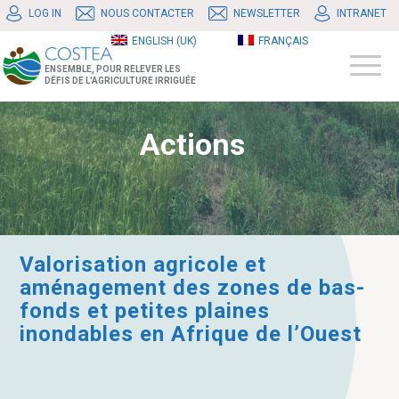
LOG IN
NOUS CONTACTER
NEWSLETTER
INTRANET
ENGLISH (UK)
FRANÇAIS
ENSEMBLE, POUR RELEVER LES
DÉFIS DE L'AGRICULTURE IRRIGUÉE
Actions
Valorisation agricole et
aménagement des zones de bas-
fonds et petites plaines
inondables en Afrique de l’Ouest