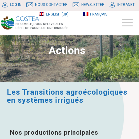
LOG IN
NOUS CONTACTER
NEWSLETTER
INTRANET
ENGLISH (UK)
FRANÇAIS
ENSEMBLE, POUR RELEVER LES
DÉFIS DE L'AGRICULTURE IRRIGUÉE
Actions
Les Transitions agroécologiques
en systèmes irrigués
Nos productions principales