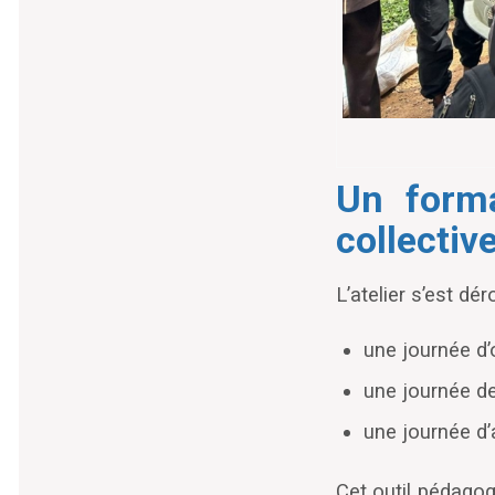
Un forma
collectiv
L
’
atelier s’est dér
une journée d
’
une journée de
une journée d
’
Cet outil pédagog