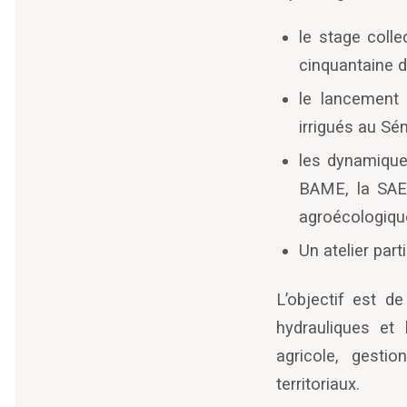
le stage colle
cinquantaine d
le lancement 
irrigués au S
les dynamique
BAME, la SAED
agroécologiqu
Un atelier par
L
’
objectif est de
hydrauliques et
agricole, gesti
territoriaux.