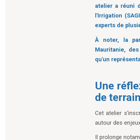
atelier a réuni
l
’
Irrigation (SAG
experts de plusi
À noter, la pa
Mauritanie, de
qu
’
un représenta
Une réfle
de terrai
Cet atelier s
’
insc
autour des enjeu
Il prolonge nota