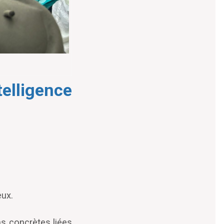
telligence
eux.
ns concrètes liées