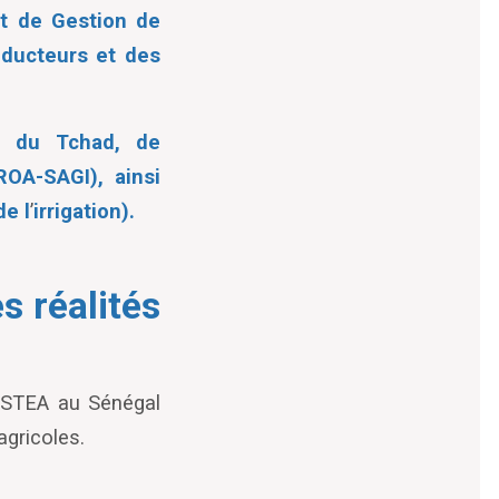
 de Gestion de
oducteurs et des
l, du Tchad, de
OA-SAGI), ainsi
e l
’
irrigation).
s réalités
COSTEA au Sénégal
agricoles.