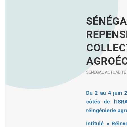
SÉNÉGA
REPENS
COLLEC
AGROÉC
SENEGAL
ACTUALITÉ
Du 2 au 4 juin 
côtés de l
’
ISR
réingénierie agr
Intitulé « Réinv