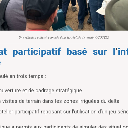
Une réflexion collective ancrée dans les réalités de terrain ©COSTEA
t participatif basé sur l
’
in
e
oulé en trois temps :
ouverture et de cadrage stratégique
 visites de terrain dans les zones irriguées du delta
atelier participatif reposant sur l
’
utilisation d
’
un jeu séri
ique a permis aux participants de simuler des situatio