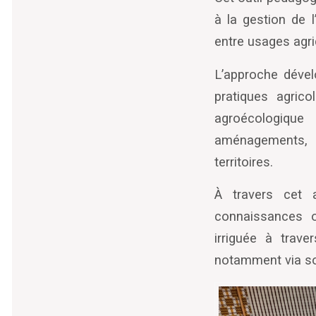
à la gestion de l
’
entre usages agri
L
’
approche dével
pratiques agrico
agroécologique
aménagements, p
territoires.
À travers cet a
connaissances o
irriguée à trave
notamment via so