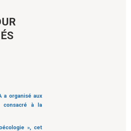
OUR
UÉS
A a organisé aux
l consacré à la
oécologie », cet