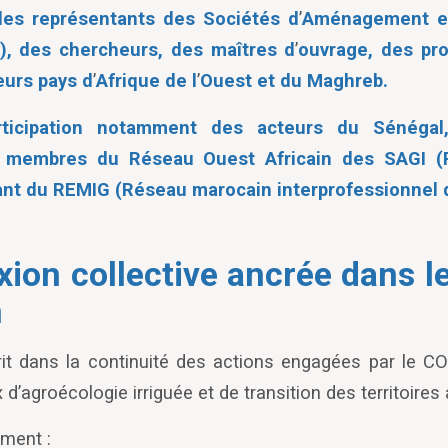
 des représentants des Sociétés d
’
Aménagement et
I), des chercheurs, des maîtres d
’
ouvrage, des pr
eurs pays d
’
Afrique de l
’
Ouest et du Maghreb.
rticipation notamment des acteurs du Sénéga
s membres du Réseau Ouest Africain des SAGI (R
nt du REMIG (Réseau marocain interprofessionnel d
xion collective ancrée dans le
n
rit dans la continuité des actions engagées par le 
x d
’
agroécologie irriguée et de transition des territoires 
mment :