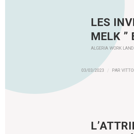
LES INV
MELK ” 
ALGERIA
WORK
LAND
03/03/2023
/
PAR
VITTO
L’ATTR