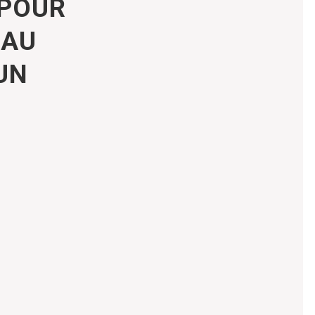
 POUR
EAU
UN