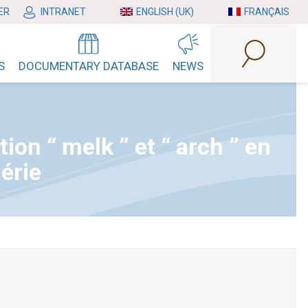
ER
INTRANET
ENGLISH (UK)
FRANÇAIS
S
DOCUMENTARY DATABASE
NEWS
tion “ melk ” et “ arch ” en
érie