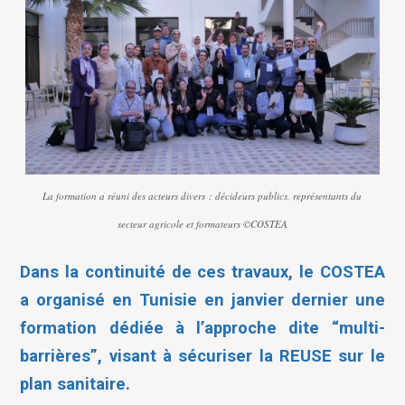
La formation a réuni des acteurs divers : décideurs publics, représentants du
secteur agricole et formateurs ©COSTEA
Dans la continuité de ces travaux, le COSTEA
a organisé en Tunisie en janvier dernier une
formation dédiée à l
’
approche dite
“
multi-
barrières”, visant à sécuriser la REUSE sur le
plan sanitaire.