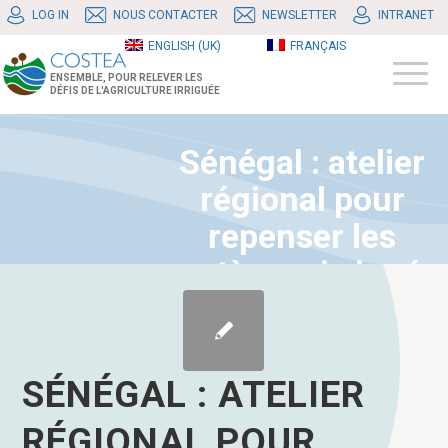
LOG IN
NOUS CONTACTER
NEWSLETTER
INTRANET
ENGLISH (UK)
FRANÇAIS
ENSEMBLE, POUR RELEVER LES
DÉFIS DE L'AGRICULTURE IRRIGUÉE
Sénégal : atelier
régional pour
repenser les
systèmes irrigués
collectifs face aux
défis
agroécologiques
SÉNÉGAL : ATELIER
RÉGIONAL POUR