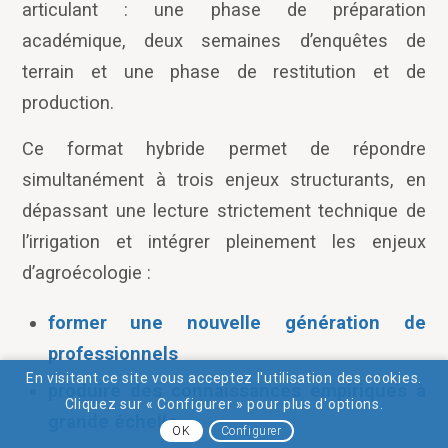
articulant : une phase de préparation
académique, deux semaines d’enquêtes de
terrain et une phase de restitution et de
production.
Ce format hybride permet de répondre
simultanément à trois enjeux structurants, en
dépassant une lecture strictement technique de
l’irrigation et intégrer pleinement les enjeux
d’agroécologie :
former une nouvelle g
é
n
é
ration de
professionnels
En visitant ce site vous acceptez l'utilisation des cookies.
produire des connaissances empiriques
à
Cliquez sur « Configurer » pour plus d'options.
grande
é
chelle
OK
Configurer