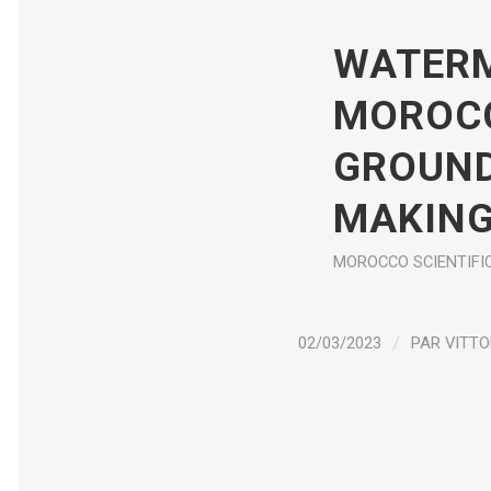
WATERM
MOROCC
GROUND
MAKIN
MOROCCO
SCIENTIFI
02/03/2023
/
PAR
VITTO