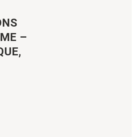
ONS
SME –
QUE,