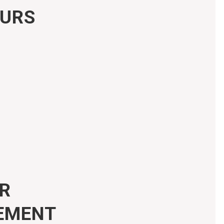
EURS
UR
VEMENT