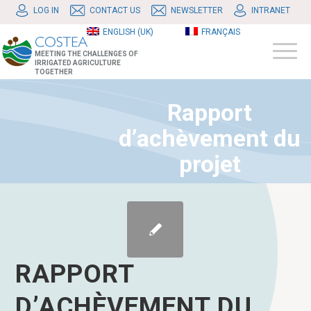
LOG IN
CONTACT US
NEWSLETTER
INTRANET
ENGLISH (UK)
FRANÇAIS
MEETING THE CHALLENGES OF
IRRIGATED AGRICULTURE
TOGETHER
Rapport
d’achèvement du
projet
RAPPORT
D’ACHÈVEMENT DU