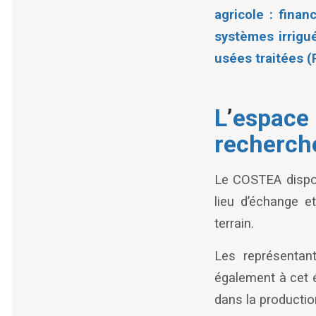
agricole : finan
systèmes irrigué
usées traitées (
L
’
espace 
recherche
Le COSTEA dispos
lieu d’échange et
terrain.
Les représentan
également à cet é
dans la productio