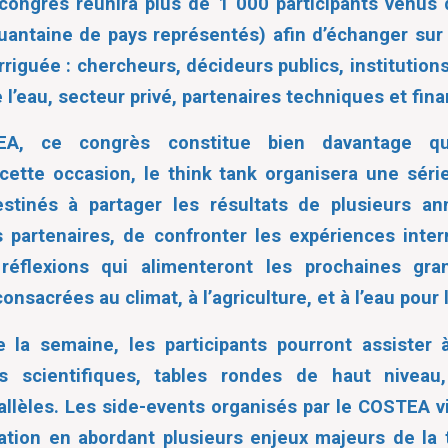
 congrès réunira plus de 1 000 participants venus
uantaine de pays représentés) afin d’échanger sur
irriguée : chercheurs, décideurs publics, institution
 l’eau, secteur privé, partenaires techniques et fina
A, ce congrès constitue bien davantage q
 cette occasion, le think tank organisera une sér
stinés à partager les résultats de plusieurs a
partenaires, de confronter les expériences inter
 réflexions qui alimenteront les prochaines gr
onsacrées au climat, à l’agriculture, et à l’eau pour 
 la semaine, les participants pourront assiste
s scientifiques, tables rondes de haut niveau,
llèles. Les side-events organisés par le COSTEA vi
tion en abordant plusieurs enjeux majeurs de la t