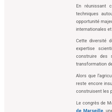
En réunissant ch
techniques auto
opportunité majeu
internationales e
Cette diversité d
expertise scient
construire des 
transformation d
Alors que l’agri
reste encore ins
construisent les p
Le congrès de Mar
de Marseille
, un