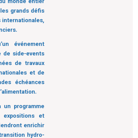
 du monde entier
 les grands défis
s internationales,
nciers.
u’un événement
ie de side-events
nnées de travaux
nationales et de
andes échéances
l’alimentation.
r à un programme
 expositions et
endront enrichir
ransition hydro-