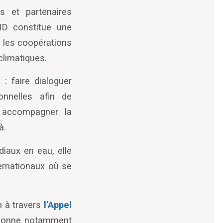
cs et partenaires
ID constitue une
r les coopérations
climatiques.
 : faire dialoguer
ionnelles afin de
t accompagner la
à.
iaux en eau, elle
ernationaux où se
n à travers
l’Appel
bitionne notamment