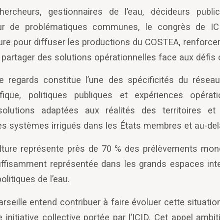
ercheurs, gestionnaires de l’eau, décideurs publi
ur de problématiques communes, le congrès de IC
re pour diffuser les productions du COSTEA, renforce
t partager des solutions opérationnelles face aux défis 
e regards constitue l’une des spécificités du réseau
ifique, politiques publiques et expériences opérat
solutions adaptées aux réalités des territoires e
es systèmes irrigués dans les États membres et au-del
culture représente près de 70 % des prélèvements mond
uffisamment représentée dans les grands espaces int
olitiques de l’eau.
seille entend contribuer à faire évoluer cette situatio
e initiative collective portée par l’ICID. Cet appel am