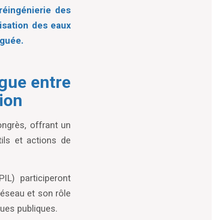
 réingénierie des
lisation des eaux
iguée.
gue entre
ion
ngrès, offrant un
tils et actions de
L) participeront
réseau et son rôle
ques publiques.