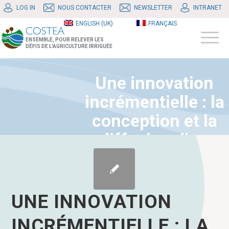
LOG IN
NOUS CONTACTER
NEWSLETTER
INTRANET
ENGLISH (UK)
FRANÇAIS
ENSEMBLE, POUR RELEVER LES
DÉFIS DE L'AGRICULTURE IRRIGUÉE
Une innovation
incrémentielle : la
conception et la
diffusion d’un
pivot d’irrigation
artisanal dans le
Souf (Sahara
UNE INNOVATION
algérien)
INCRÉMENTIELLE : LA