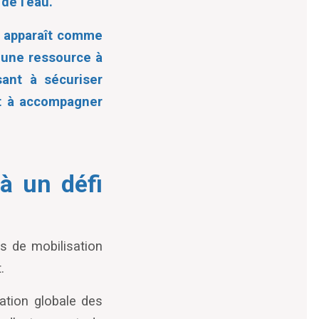
de l
’
eau.
) apparaît comme
 une ressource à
sant à sécuriser
et à accompagner
à un défi
es de mobilisation
.
ation globale des