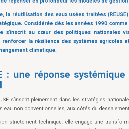
 de repenser en profondeur les modèles de gestion 
e, la réutilisation des eaux usées traitées (REUSE
atégique. Considérée dès les années 1990 comme
le s
’
inscrit au cœur des politiques nationales vi
à renforcer la résilience des systèmes agricoles 
changement climatique.
 : une réponse systémique 
l
EUSE s
’
inscrit pleinement dans les stratégies national
n eau non conventionnelles, aux côtés du dessalement
tion strictement technique, elle engage une transform