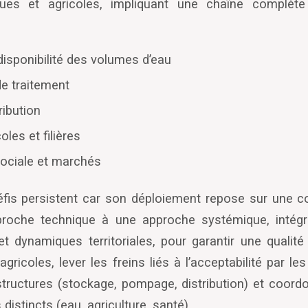
ues et agricoles, impliquant une chaîne complète
disponibilité des volumes d
’
eau
e traitement
ribution
oles et filières
sociale et marchés
fis persistent car son déploiement repose sur une co
roche technique à une approche systémique, intégr
t dynamiques territoriales, pour garantir une qualité
gricoles, lever les freins liés à l
’
acceptabilité par l
structures (stockage, pompage, distribution) et coor
distincts (eau, agriculture, santé).