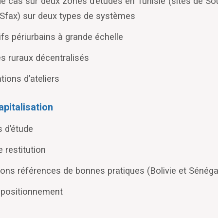
e cas sur deux zones d’études en Tunisie (sites de Sou
Sfax) sur deux types de systèmes
ifs périurbains à grande échelle
 ruraux décentralisés
tions d’ateliers
apitalisation
 d’étude
e restitution
ions références de bonnes pratiques (Bolivie et Sénéga
 positionnement