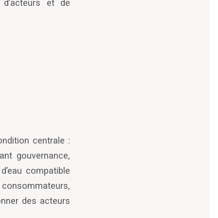
 d
’
acteurs et de
ndition centrale :
ant gouvernance,
 d
’
eau compatible
es consommateurs,
donner des acteurs