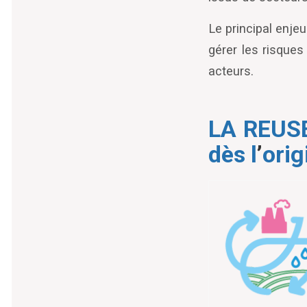
Le principal enje
gérer les risques
acteurs.
LA REUSE
dès l
’
orig