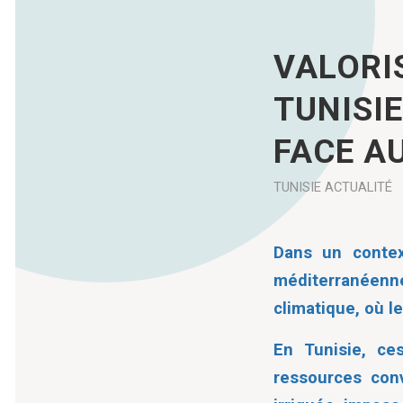
VALORI
TUNISI
FACE A
TUNISIE
ACTUALITÉ
Dans un contex
méditerranéen
climatique, où l
En Tunisie, ces
ressources con