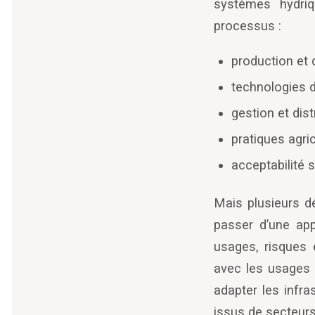
systèmes hydriq
processus :
production et 
technologies d
gestion et dist
pratiques agric
acceptabilité 
Mais plusieurs dé
passer d
’
une app
usages, risques e
avec les usages a
adapter les infra
issus de secteurs 