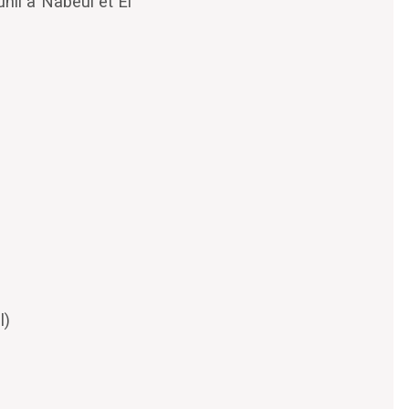
hil à Nabeul et El
l)