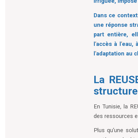
irriguée, impose
Dans ce context
une réponse str
part entière, el
l
’
accès à l
’
eau, 
l
’
adaptation au 
La REUSE
structure
En Tunisie, la R
des ressources e
Plus qu’une solu