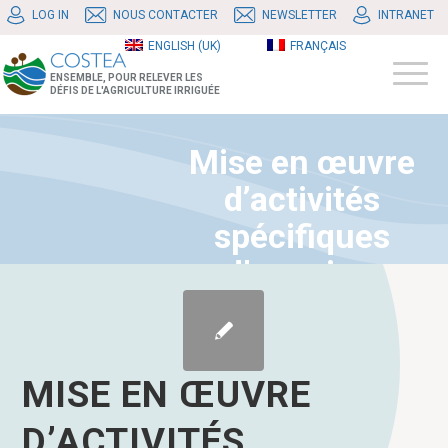
LOG IN
NOUS CONTACTER
NEWSLETTER
INTRANET
ENGLISH (UK)
FRANÇAIS
ENSEMBLE, POUR RELEVER LES
DÉFIS DE L'AGRICULTURE IRRIGUÉE
Mise en œuvre
d’activités
spécifiques
d’appui au
ministère en
charge du
commerce du
MISE EN ŒUVRE
Sénégal – projet
D’ACTIVITÉS