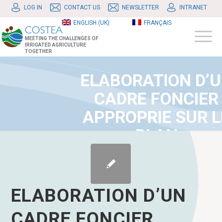
LOG IN
CONTACT US
NEWSLETTER
INTRANET
ENGLISH (UK)
FRANÇAIS
MEETING THE CHALLENGES OF
IRRIGATED AGRICULTURE
TOGETHER
ELABORATION D’
CADRE FONCIER
APPROPRIE SUR L
PLAN
ENVIRONNEMENT
ET SOCIAL POUR
FACILITER LA
ELABORATION D’UN
DISPONIBILITE DE
CADRE FONCIER