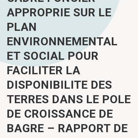
TERRES DANS LE
APPROPRIE SUR LE
POLE DE
CROISSANCE DE
PLAN
BAGRE – Rapport 
ENVIRONNEMENTAL
phase 2 : cadre
ET SOCIAL POUR
foncier pour la
FACILITER LA
gestion durable d
terres et de l’
DISPONIBILITE DES
environnement de 
TERRES DANS LE POLE
zone d’ utilité
DE CROISSANCE DE
publique de bagr
BAGRE – RAPPORT DE