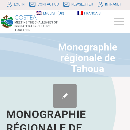
LOG IN
CONTACT US
NEWSLETTER
INTRANET
ENGLISH (UK)
FRANÇAIS
MEETING THE CHALLENGES OF
IRRIGATED AGRICULTURE
TOGETHER
Monographie
régionale de
Tahoua
MONOGRAPHIE
RÉGIONALE DE