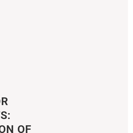
OR
S:
ON OF