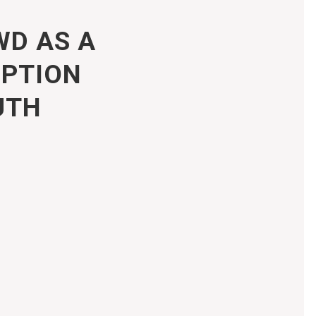
WD AS A
OPTION
UTH